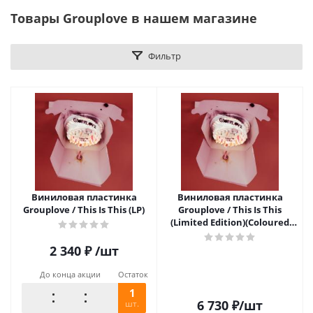
Товары Grouplove в нашем магазине
Фильтр
Виниловая пластинка
Виниловая пластинка
Grouplove / This Is This (LP)
Grouplove / This Is This
(Limited Edition)(Coloured
Vinyl)(LP)
2 340
₽
/шт
До конца акции
Остаток
1
6 730
₽
/шт
шт.