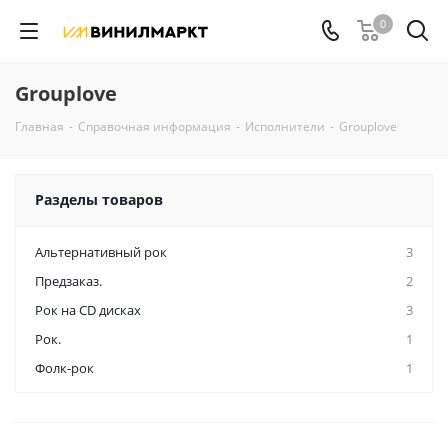
0
Grouplove
Главная
-
Справочная информация
-
Исполнители
-
Grouplove
Разделы товаров
Альтернативный рок
3
Предзаказ.
2
Рок на CD дисках
3
Рок.
1
Фолк-рок
1