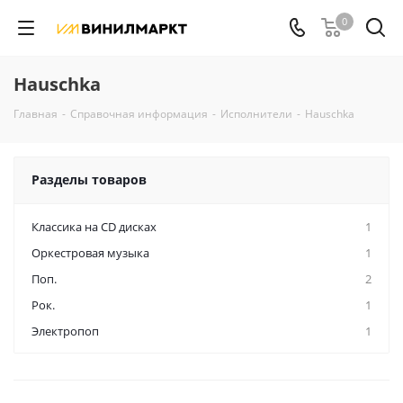
0
Hauschka
Главная
-
Справочная информация
-
Исполнители
-
Hauschka
Разделы товаров
Классика на CD дисках
1
Оркестровая музыка
1
Поп.
2
Рок.
1
Электропоп
1