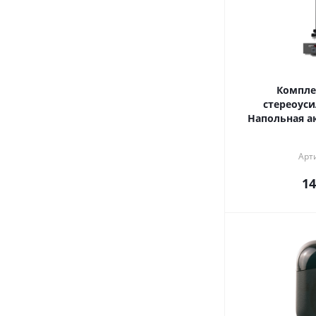
Компле
стереоуси
Напольная а
Арт
14