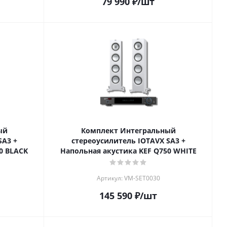
79 990
₽
/шт
ый
Комплект Интегральный
SA3 +
стереоусилитель IOTAVX SA3 +
0 BLACK
Напольная акустика KEF Q750 WHITE
Артикул: VM-SET0030
145 590
₽
/шт