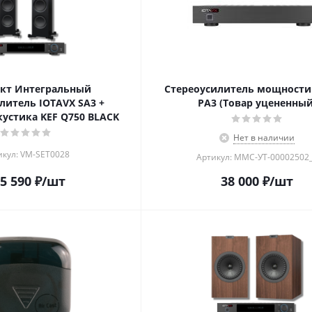
кт Интегральный
Стереоусилитель мощности
литель IOTAVX SA3 +
PA3 (Товар уцененный
кустика KEF Q750 BLACK
Нет в наличии
икул: VM-SET0028
Артикул: MMC-УТ-00002502
5 590
₽
/шт
38 000
₽
/шт