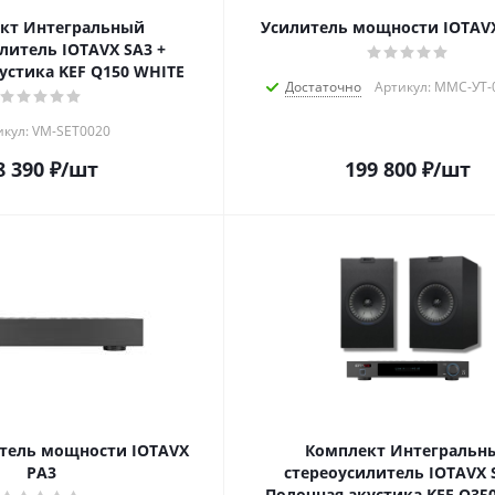
кт Интегральный
Усилитель мощности IOTAV
литель IOTAVX SA3 +
устика KEF Q150 WHITE
Достаточно
Артикул: MMC-УТ-
икул: VM-SET0020
8 390
₽
/шт
199 800
₽
/шт
тель мощности IOTAVX
Комплект Интегральн
PA3
стереоусилитель IOTAVX 
Полочная акустика KEF Q35