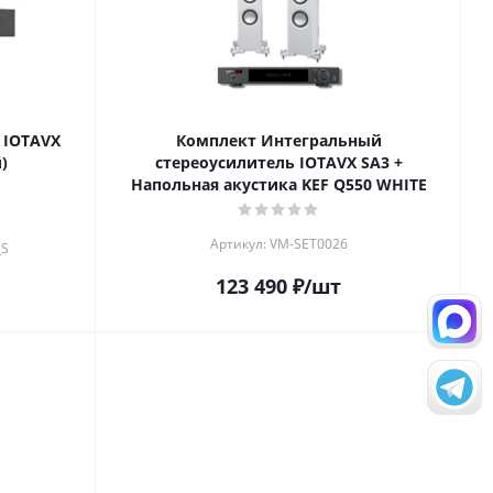
 IOTAVX
Комплект Интегральный
)
стереоусилитель IOTAVX SA3 +
Напольная акустика KEF Q550 WHITE
Артикул: VM-SET0026
_S
123 490
₽
/шт