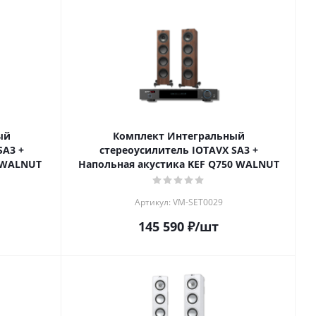
ый
Комплект Интегральный
SA3 +
стереоусилитель IOTAVX SA3 +
0 WALNUT
Напольная акустика KEF Q750 WALNUT
Артикул: VM-SET0029
145 590
₽
/шт