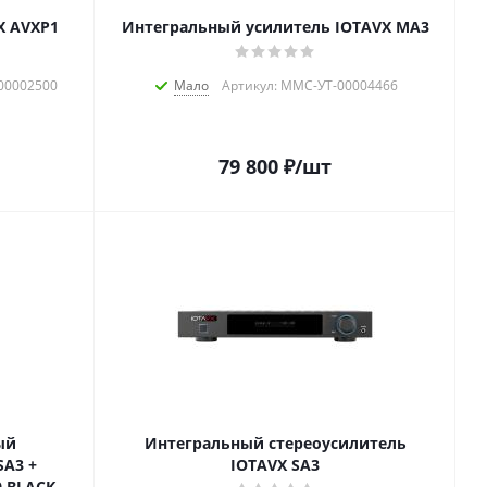
X AVXP1
Интегральный усилитель IOTAVX MA3
00002500
Мало
Артикул: MMC-УТ-00004466
79 800
₽
/шт
ый
Интегральный стереоусилитель
SA3 +
IOTAVX SA3
0 BLACK