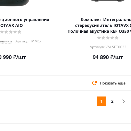
нционного управления
Комплект Интегральн
IOTAVX AIO
стереоусилитель IOTAVX 
Полочная акустика KEF Q35
наличии
Артикул: MMC-
Артикул: VM-SET0022
9 990
₽
/шт
94 890
₽
/шт
Показать еще
1
2