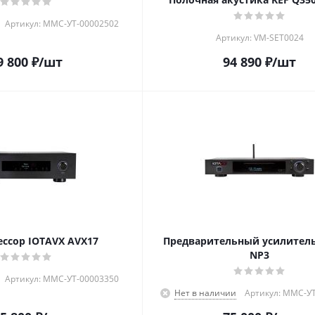
Артикул: MMC-УТ-00002502
Артикул: VM-SET0024
9 800
₽
/шт
94 890
₽
/шт
ессор IOTAVX AVX17
Предварительный усилитель
NP3
Артикул: MMC-УТ-00003350
Нет в наличии
Артикул: MMC-У