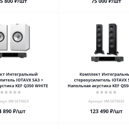
5 800
₽
/шт
75 000
₽
/шт
кт Интегральный
Комплект Интегральн
литель IOTAVX SA3 +
стереоусилитель IOTAVX 
устика KEF Q350 WHITE
Напольная акустика KEF Q55
икул: VM-SET0023
Артикул: VM-SET0025
4 890
₽
/шт
123 490
₽
/шт