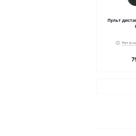
Пульт диста
Нет в 
7