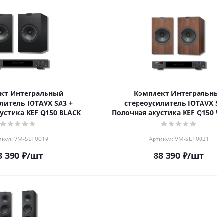
кт Интегральный
Комплект Интегральн
литель IOTAVX SA3 +
стереоусилитель IOTAVX 
устика KEF Q150 BLACK
Полочная акустика KEF Q15
икул: VM-SET0019
Артикул: VM-SET0021
8 390
₽
/шт
88 390
₽
/шт