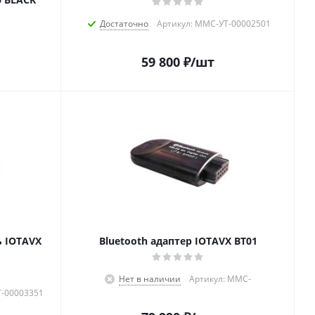
Достаточно
Артикул: MMC-УТ-00002501
59 800
₽
/шт
 IOTAVX
Bluetooth адаптер IOTAVX BT01
Нет в наличии
Артикул: MMC-
Т-00003351