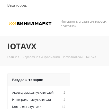
Ваш город:
Интернет-магазин виниловых
пластинок
IOTAVX
Главная
-
Справочная информация
-
Исполнители
-
IOTAVX
Разделы товаров
Аксессуары для усилителей
2
Интегральные усилители
2
Комплект акустики
12