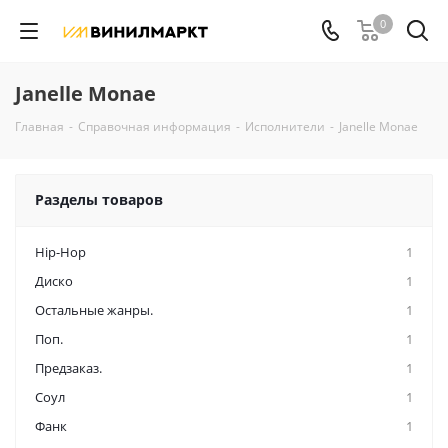
0
Janelle Monae
Главная
-
Справочная информация
-
Исполнители
-
Janelle Monae
Разделы товаров
Hip-Hop
1
Диско
1
Остальные жанры.
1
Поп.
1
Предзаказ.
1
Соул
1
Фанк
1