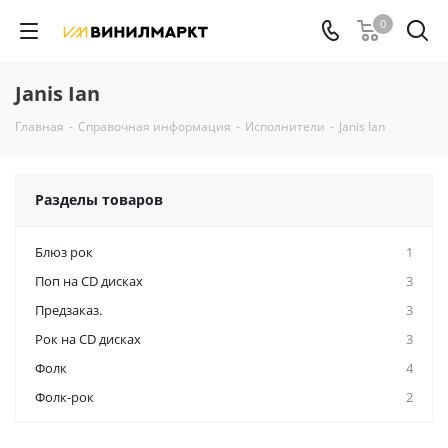
0
Janis Ian
Главная
-
Справочная информация
-
Исполнители
-
Janis Ian
Разделы товаров
Блюз рок
1
Поп на CD дисках
3
Предзаказ.
3
Рок на CD дисках
3
Фолк
4
Фолк-рок
2