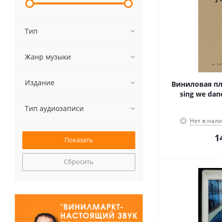
Тип
Жанр музыки
Издание
Виниловая пл
sing we danc
Тип аудиозаписи
Нет в нал
1
Сбросить