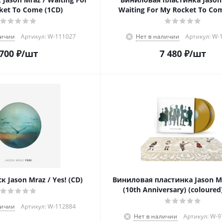
ket To Come (1CD)
Waiting For My Rocket To Com
личии
Артикул: W-111027
Нет в наличии
Артикул: W-
700
₽
/шт
7 480
₽
/шт
 Jason Mraz / Yes! (CD)
Виниловая пластинка Jason Mr
(10th Anniversary) (coloured
личии
Артикул: W-112884
Нет в наличии
Артикул: W-