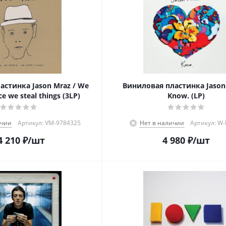
астинка Jason Mraz / We
Виниловая пластинка Jason 
e we steal things (3LP)
Know. (LP)
ичии
Артикул: VM-9784325
Нет в наличии
Артикул: W
4 210
₽
/шт
4 980
₽
/шт