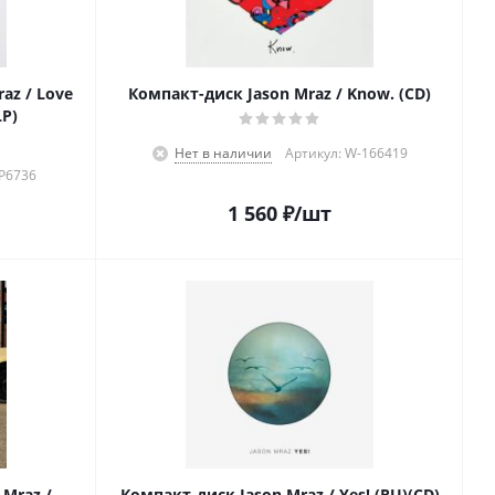
az / Love
Компакт-диск Jason Mraz / Know. (CD)
LP)
Нет в наличии
Артикул: W-166419
-P6736
1 560
₽
/шт
Mraz /
Компакт-диск Jason Mraz / Yes! (RU)(CD)