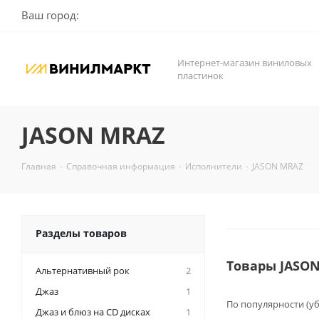
Ваш город:
Интернет-магазин виниловых
пластинок
JASON MRAZ
Главная
-
Справочная информация
-
Исполнители
-
JASON MRAZ
Разделы товаров
Товары JASO
Альтернативный рок
2
Джаз
1
По популярности (у
Джаз и блюз на CD дисках
1