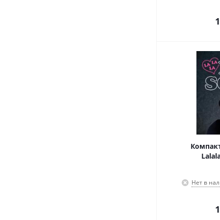
1
Компакт
Lalal
Нет в на
1