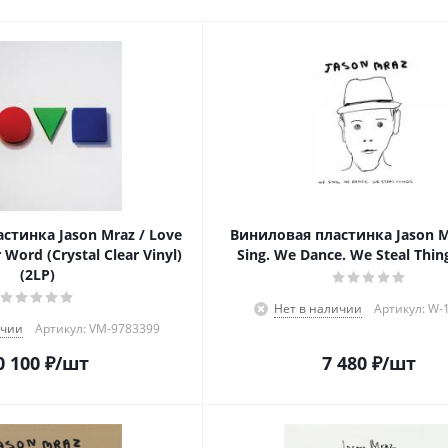
стинка Jason Mraz / Love
Виниловая пластинка Jason M
r Word (Crystal Clear Vinyl)
Sing. We Dance. We Steal Thing
(2LP)
Нет в наличии
Артикул: W-
ичии
Артикул: VM-9783399
0 100
₽
/шт
7 480
₽
/шт