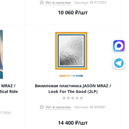
Нет в наличии
Артикул: W-P17603
10 060
₽
/шт
 MRAZ /
Виниловая пластинка JASON MRAZ /
ical Ride
Look For The Good (2LP)
Нет в наличии
Артикул: M-404661
P17604
14 400
₽
/шт