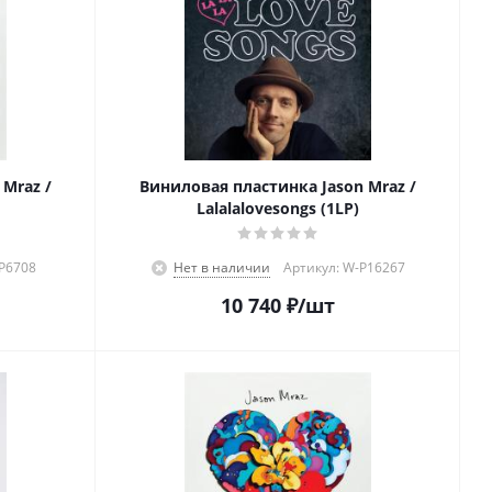
Mraz /
Виниловая пластинка Jason Mraz /
Lalalalovesongs (1LP)
-P6708
Нет в наличии
Артикул: W-P16267
10 740
₽
/шт