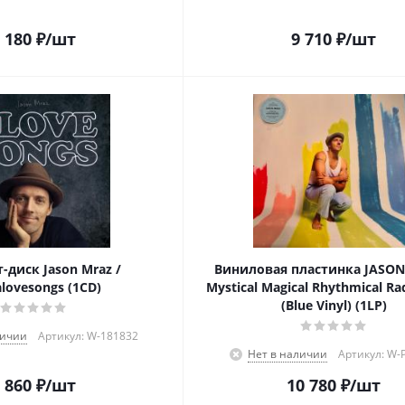
 180
₽
/шт
9 710
₽
/шт
-диск Jason Mraz /
Виниловая пластинка JASON
alovesongs (1CD)
Mystical Magical Rhythmical Rad
(Blue Vinyl) (1LP)
личии
Артикул: W-181832
Нет в наличии
Артикул: W-
 860
₽
/шт
10 780
₽
/шт