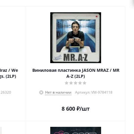
raz / We
Виниловая пластинка JASON MRAZ / MR
s. (2LP)
A-Z (2LP)
126320
Нет в наличии
Артикул: VM-9784118
8 600
₽
/шт