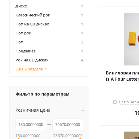
Диско
1
Классический рок
1
Поп на CD дисках
1
Поп рок
1
Поп.
2
Предзаказ.
1
Рок на CD дисках
4
Ещё 2 раздела
Виниловая пла
Is A Four Lette
Фильтр по параметрам
Нет в нал
Розничная цена
1
180.00000000
76670.00000000