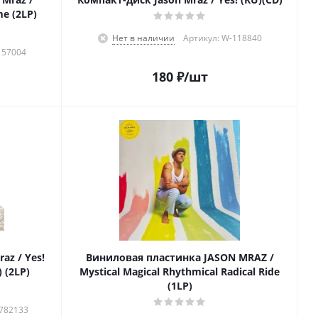
e (2LP)
Нет в наличии
Артикул: W-118840
157004
180
₽
/шт
az / Yes!
Виниловая пластинка JASON MRAZ /
) (2LP)
Mystical Magical Rhythmical Radical Ride
(1LP)
9782133