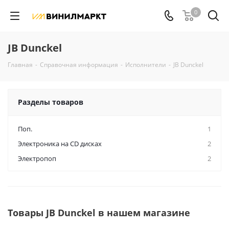
0
JB Dunckel
Главная
-
Справочная информация
-
Исполнители
-
JB Dunckel
Разделы товаров
Поп.
1
Электроника на CD дисках
2
Электропоп
2
Товары JB Dunckel в нашем магазине