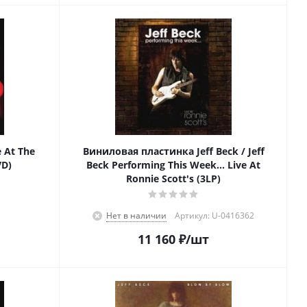
e At The
Виниловая пластинка Jeff Beck / Jeff
VD)
Beck Performing This Week... Live At
Ronnie Scott's (3LP)
Нет в наличии
Артикул: U-0416362
11 160
₽
/шт