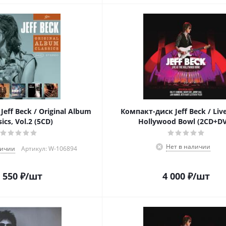
eff Beck / Original Album
Компакт-диск Jeff Beck / Liv
sics, Vol.2 (5CD)
Hollywood Bowl (2CD+D
Нет в наличии
личии
Артикул: W-106894
 550
₽
/шт
4 000
₽
/шт