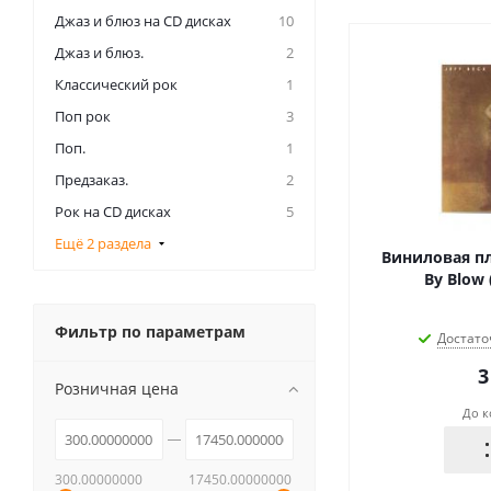
Джаз и блюз на CD дисках
10
Джаз и блюз.
2
Классический рок
1
Поп рок
3
Поп.
1
Предзаказ.
2
Рок на CD дисках
5
Ещё 2 раздела
Виниловая пла
By Blow 
Фильтр по параметрам
Достато
3
Розничная цена
До к
300.00000000
17450.00000000