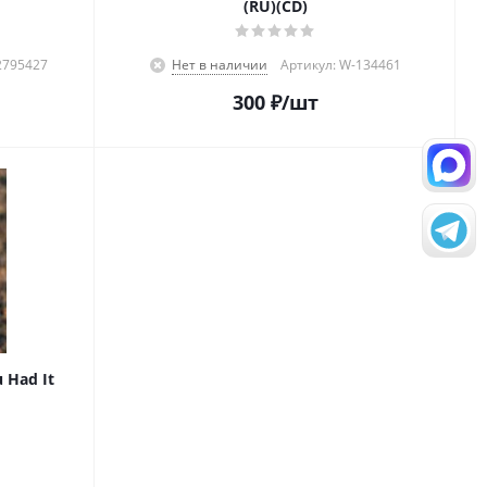
(RU)(CD)
2795427
Нет в наличии
Артикул: W-134461
300
₽
/шт
 Had It