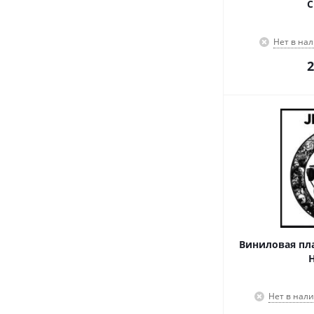
C
Нет в на
2
Виниловая пла
H
Нет в нал