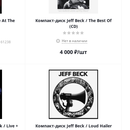
e At The
Компакт-диск Jeff Beck / The Best Of
(CD)
Нет в наличии
161238
4 000
₽
/шт
 / Live +
Компакт-диск Jeff Beck / Loud Hailer