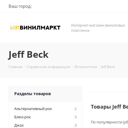
Ваш город:
Интернет-магазин виниловых
пластинок
Jeff Beck
Главная
-
Справочная информация
-
Исполнители
-
Jeff Beck
Разделы товаров
Товары Jeff 
Альтернативный рок
2
Блюз рок
3
По популярности (у
Джаз
3