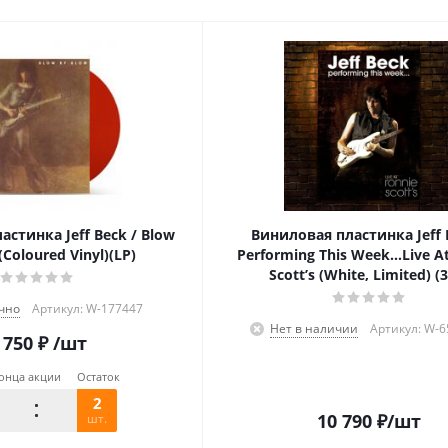
стинка Jeff Beck / Blow
Виниловая пластинка Jeff 
(Coloured Vinyl)(LP)
Performing This Week…Live A
Scott’s (White, Limited) (
чно
Артикул: W-177447
Нет в наличии
Артикул: W-
 750
₽
/шт
онца акции
Остаток
2
10 790
₽
/шт
шт.