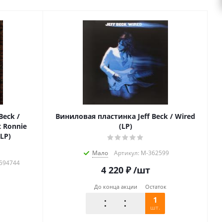
Beck /
Виниловая пластинка Jeff Beck / Wired
t Ronnie
(LP)
3LP)
Мало
Артикул: M-362599
6594744
4 220
₽
/шт
До конца акции
Остаток
1
шт.