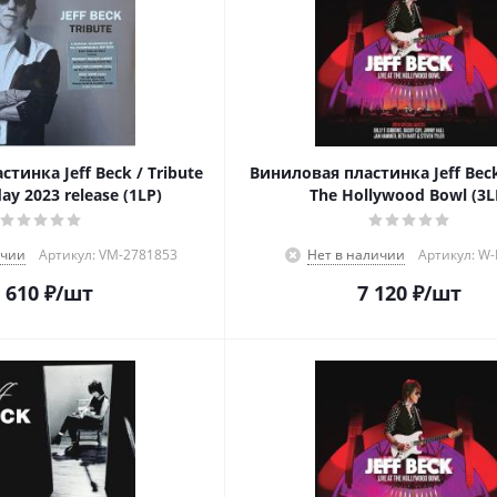
тинка Jeff Beck / Tribute
Виниловая пластинка Jeff Beck 
iday 2023 release (1LP)
The Hollywood Bowl (3L
ичии
Артикул: VM-2781853
Нет в наличии
Артикул: W
 610
₽
/шт
7 120
₽
/шт