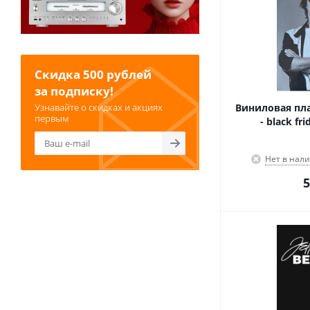
Скидка 500 рублей
за подписку!
Узнавайте о скидках и акциях
Виниловая плас
первым
- black fr
Нет в нал
5