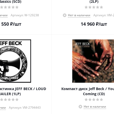
lassics (5CD)
(2LP)
личии
Артикул: W-129238
Нет в наличии
Артикул: VM-
 550
₽
/шт
14 960
₽
/шт
стинка JEFF BECK / LOUD
Компакт-диск Jeff Beck / You
AILER (1LP)
Coming (CD)
Нет в наличии
ичии
Артикул: VM-2794443