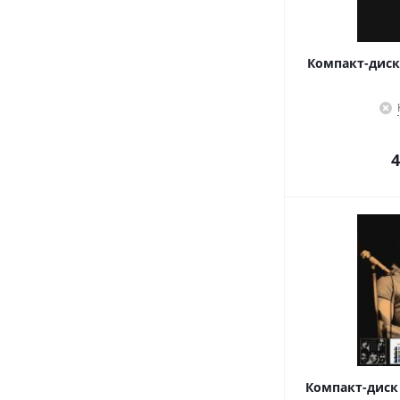
Компакт-диск J
4
Компакт-диск J