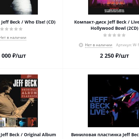
eff Beck / Who Else! (CD)
Компакт-диск Jeff Beck / Liv
Hollywood Bowl (2CD)
Нет в наличии
Нет в наличии
Артикул: W-
 000
₽
/шт
2 250
₽
/шт
eff Beck / Original Album
Виниловая пластинка Jeff Beck