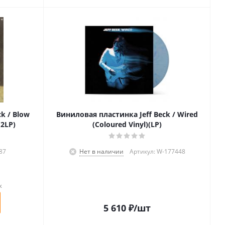
k / Blow
Виниловая пластинка Jeff Beck / Wired
(2LP)
(Coloured Vinyl)(LP)
87
Нет в наличии
Артикул: W-177448
к
5 610
₽
/шт