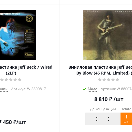
стинка Jeff Beck / Wired
Виниловая пластинка Jeff Bec
(2LP)
By Blow (45 RPM, Limited) 
ичии
Артикул: W-8800817
Мало
Артикул: W-88007
8 810
₽
/шт
До конца акции
Остато
1
7 450
₽
/шт
шт.