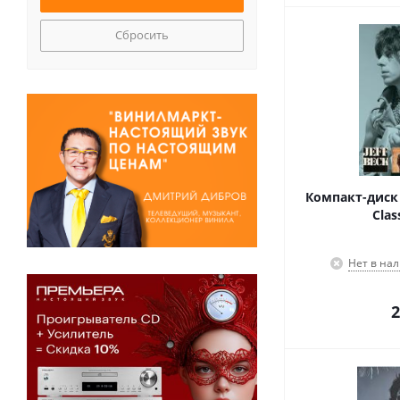
Сбросить
Компакт-диск J
Clas
Нет в на
2