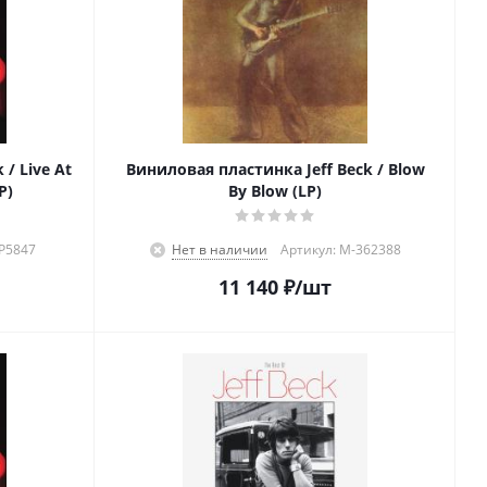
/ Live At
Виниловая пластинка Jeff Beck / Blow
P)
By Blow (LP)
-P5847
Нет в наличии
Артикул: M-362388
11 140
₽
/шт