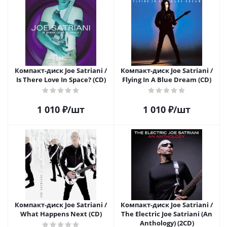
Компакт-диск Joe Satriani /
Компакт-диск Joe Satriani /
Is There Love In Space? (CD)
Flying In A Blue Dream (CD)
1 010
₽
/шт
1 010
₽
/шт
Компакт-диск Joe Satriani /
Компакт-диск Joe Satriani /
What Happens Next (CD)
The Electric Joe Satriani (An
Anthology) (2CD)