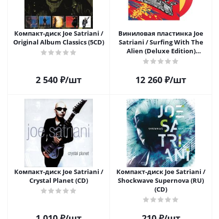
Компакт-диск Joe Satriani /
Виниловая пластинка Joe
Original Album Classics (5CD)
Satriani / Surfing With The
Alien (Deluxe Edition)
(Coloured Vinyl)(2LP)
2 540
₽
/шт
12 260
₽
/шт
Компакт-диск Joe Satriani /
Компакт-диск Joe Satriani /
Crystal Planet (CD)
Shockwave Supernova (RU)
(CD)
1 010
₽
/шт
210
₽
/шт