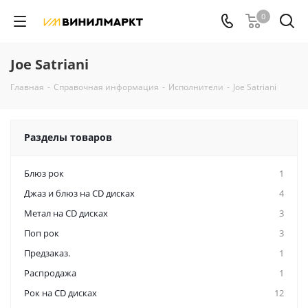
0
Joe Satriani
Главная
-
Справочная информация
-
Исполнители
-
Joe Satriani
Разделы товаров
Блюз рок
1
Джаз и блюз на CD дисках
4
Метал на CD дисках
3
Поп рок
3
Предзаказ.
1
Распродажа
1
Рок на CD дисках
12