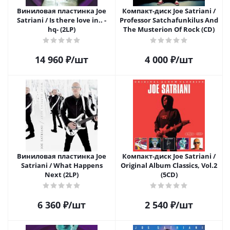
Виниловая пластинка Joe
Компакт-диск Joe Satriani /
Satriani / Is there love in.. -
Professor Satchafunkilus And
hq- (2LP)
The Musterion Of Rock (CD)
14 960
₽
/шт
4 000
₽
/шт
Виниловая пластинка Joe
Компакт-диск Joe Satriani /
Satriani / What Happens
Original Album Classics, Vol.2
Next (2LP)
(5CD)
6 360
₽
/шт
2 540
₽
/шт