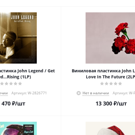
стинка John Legend / Get
Виниловая пластинка John L
ed...Rising (1LP)
Love In The Future (2LP
ичии
Артикул: W-2826771
Нет в наличии
Артикул: W-
 470
₽
/шт
13 300
₽
/шт