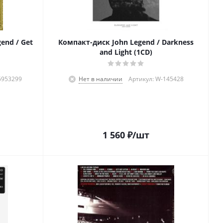
end / Get
Компакт-диск John Legend / Darkness
and Light (1CD)
6953299
Нет в наличии
Артикул: W-145428
1 560
₽
/шт