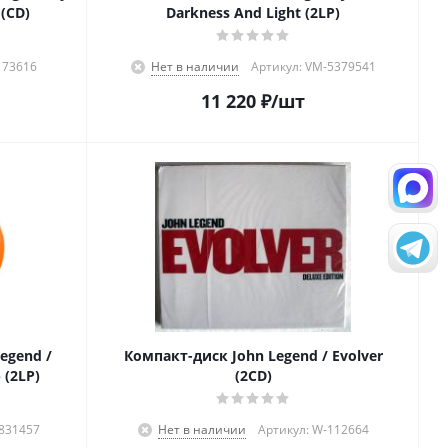
 (CD)
Darkness And Light (2LP)
173616
Нет в наличии
Артикул: VM-5379541
11 220
₽
/шт
egend /
Компакт-диск John Legend / Evolver
 (2LP)
(2CD)
4831457
Нет в наличии
Артикул: W-112664