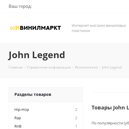
Ваш город:
Интернет-магазин виниловых
пластинок
John Legend
Главная
-
Справочная информация
-
Исполнители
-
John Legend
Разделы товаров
Товары John 
Hip-Hop
2
Rap
2
По популярности (у
RnB
1