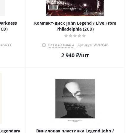
Darkness
Компакт-диск John Legend / Live From
(CD)
Philadelphia (2CD)
145433
Нет в наличии
Артикул: W-92046
2 940
₽
/шт
Legendary
Виниловая пластинка Legend John /