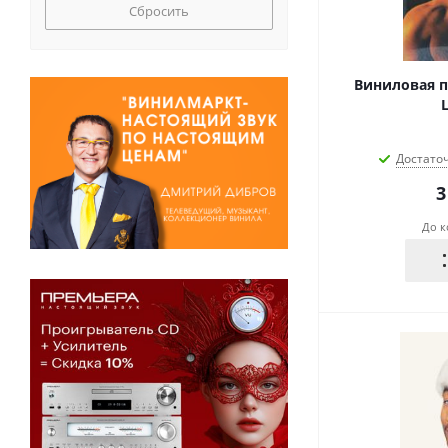
Сбросить
Виниловая п
L
Достато
3
До к