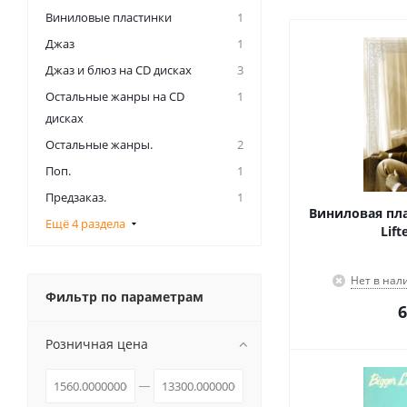
Виниловые пластинки
1
Джаз
1
Джаз и блюз на CD дисках
3
Остальные жанры на CD
1
дисках
Остальные жанры.
2
Поп.
1
Предзаказ.
1
Виниловая пла
Ещё 4 раздела
Lift
Нет в нал
Фильтр по параметрам
6
Розничная цена