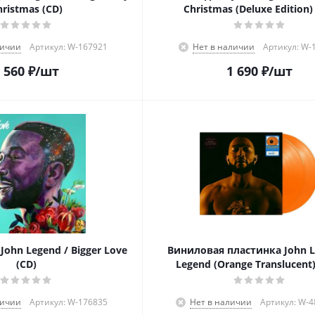
hristmas (CD)
Christmas (Deluxe Edition)
личии
Артикул: W-167921
Нет в наличии
Артикул: W-
 560
₽
/шт
1 690
₽
/шт
ohn Legend / Bigger Love
Виниловая пластинка John L
(CD)
Legend (Orange Translucent)
личии
Артикул: W-176835
Нет в наличии
Артикул: W-