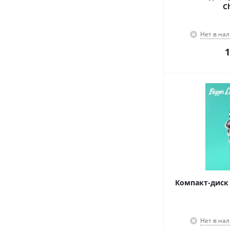
C
Нет в на
1
Компакт-диск J
Нет в на