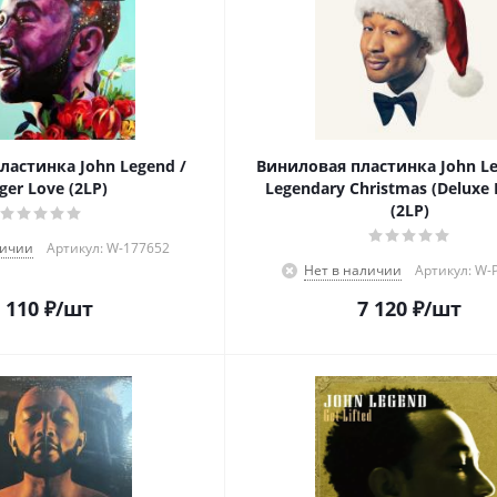
ластинка John Legend /
Виниловая пластинка John Le
ger Love (2LP)
Legendary Christmas (Deluxe 
(2LP)
личии
Артикул: W-177652
Нет в наличии
Артикул: W-
 110
₽
/шт
7 120
₽
/шт