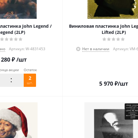
ластинка John Legend /
Виниловая пластинка John Leg
egend (2LP)
Lifted (2LP)
чно
Артикул: W-4831453
Нет в наличии
Артикул: VM-
 280
₽
/шт
онца акции
Остаток
2
5 970
₽
/шт
шт.