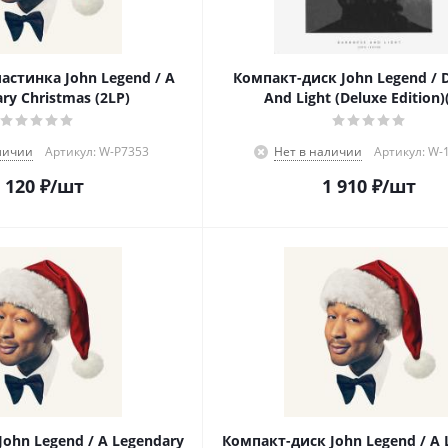
астинка John Legend / A
Компакт-диск John Legend / 
ry Christmas (2LP)
And Light (Deluxe Edition)
личии
Артикул: W-P7353
Нет в наличии
Артикул: W-
 120
₽
/шт
1 910
₽
/шт
ohn Legend / A Legendary
Компакт-диск John Legend / A 