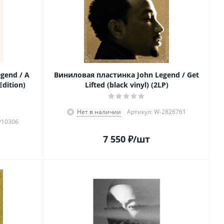
gend / A
Виниловая пластинка John Legend / Get
Edition)
Lifted (black vinyl) (2LP)
Нет в наличии
Артикул: W-2826761
P10306
7 550
₽
/шт