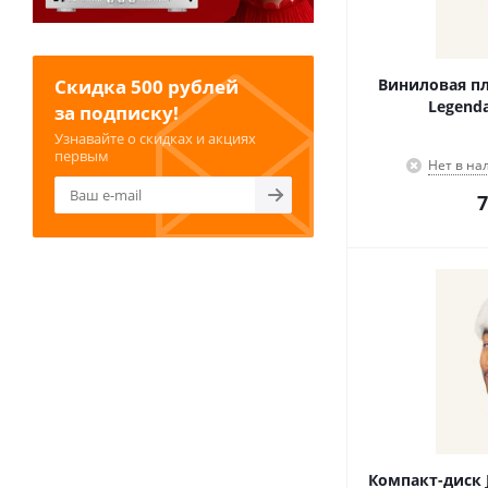
Скидка 500 рублей
Виниловая пл
Legenda
за подписку!
Узнавайте о скидках и акциях
первым
Нет в на
7
Компакт-диск J