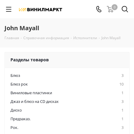
0
John Mayall
Главная
-
Справочная информация
-
Исполнители
-
John Mayall
Разделы товаров
Блюз
3
Блюз рок
10
Виниловые пластинки
1
Джаз и блюз на CD дисках
3
Диско
1
Предзаказ.
1
Рок.
3