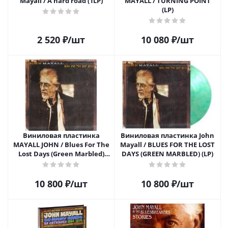
Mayall / A hard road (1LP)
MAYALL / TURNING POINT
(LP)
2 520
₽
/шт
10 080
₽
/шт
Виниловая пластинка
Виниловая пластинка John
MAYALL JOHN / Blues For The
Mayall / BLUES FOR THE LOST
Lost Days (Green Marbled)
DAYS (GREEN MARBLED) (LP)
(LP)
10 800
₽
/шт
10 800
₽
/шт