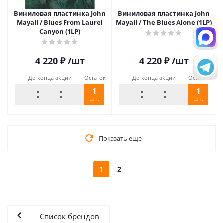
Виниловая пластинка John
Виниловая пластинка John
Mayall / Blues From Laurel
Mayall / The Blues Alone (1LP)
Canyon (1LP)
4 220
₽
/шт
4 220
₽
/шт
До конца акции
Остаток
До конца акции
Остаток
1
1
шт.
шт.
Показать еще
1
2
Список брендов