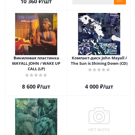
10 360
₽
/шт
шт.
Виниловая пластинка
Компакт-диск John Mayall /
MAYALL JOHN / WAKE UP
The Sun is Shining Down (CD)
CALL (LP)
8 600
₽
/шт
4 000
₽
/шт