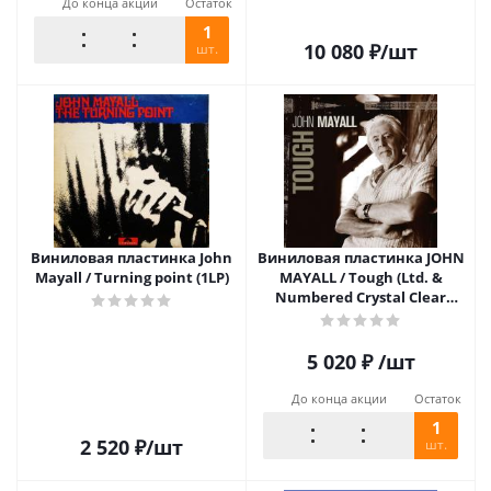
До конца акции
Остаток
1
10 080
₽
/шт
шт.
Виниловая пластинка John
Виниловая пластинка JOHN
Mayall / Turning point (1LP)
MAYALL / Tough (Ltd. &
Numbered Crystal Clear
Vinyl) (2LP)
5 020
₽
/шт
До конца акции
Остаток
1
2 520
₽
/шт
шт.