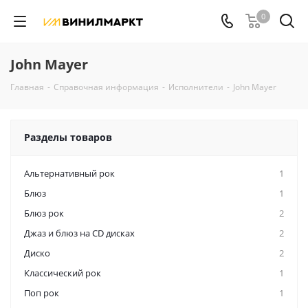
0
John Mayer
Главная
-
Справочная информация
-
Исполнители
-
John Mayer
Разделы товаров
Альтернативный рок
1
Блюз
1
Блюз рок
2
Джаз и блюз на CD дисках
2
Диско
2
Классический рок
1
Поп рок
1