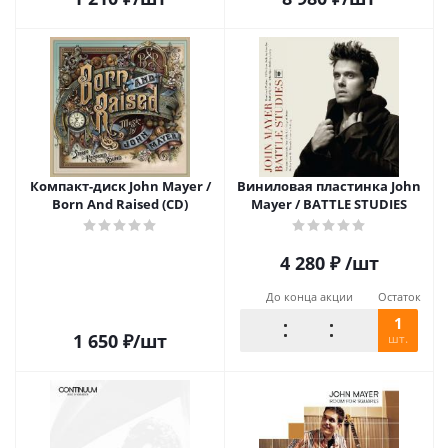
Компакт-диск John Mayer /
Виниловая пластинка John
Born And Raised (CD)
Mayer / BATTLE STUDIES
4 280
₽
/шт
До конца акции
Остаток
1
1 650
₽
/шт
шт.