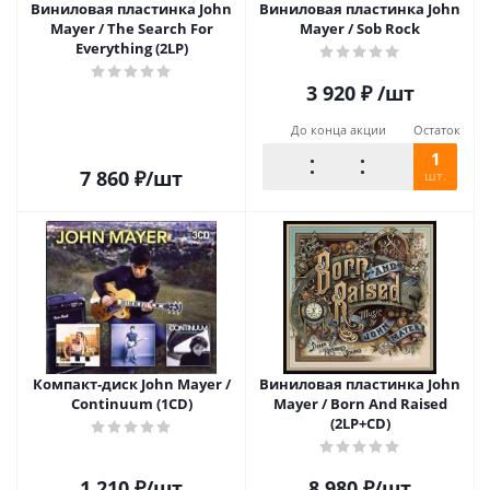
Виниловая пластинка John
Виниловая пластинка John
Mayer / The Search For
Mayer / Sob Rock
Everything (2LP)
3 920
₽
/шт
До конца акции
Остаток
1
7 860
₽
/шт
шт.
Компакт-диск John Mayer /
Виниловая пластинка John
Continuum (1CD)
Mayer / Born And Raised
(2LP+CD)
1 210
₽
/шт
8 980
₽
/шт