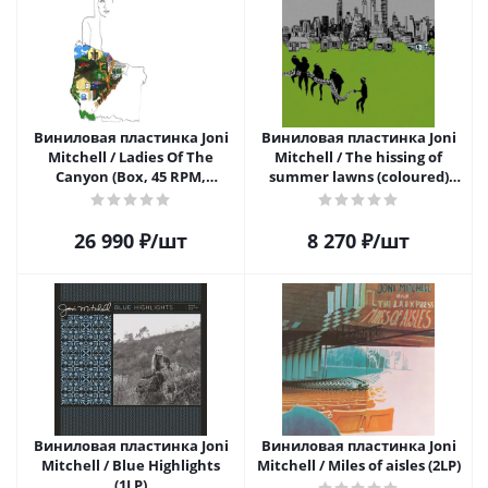
Виниловая пластинка Joni
Виниловая пластинка Joni
Mitchell / Ladies Of The
Mitchell / The hissing of
Canyon (Box, 45 RPM,
summer lawns (coloured)
Limited, Original Master
(1LP)
Recording Series) (2LP)
26 990
₽
/шт
8 270
₽
/шт
Виниловая пластинка Joni
Виниловая пластинка Joni
Mitchell / Blue Highlights
Mitchell / Miles of aisles (2LP)
(1LP)