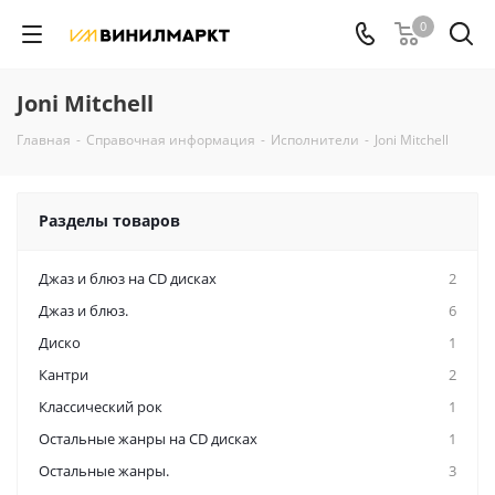
0
Joni Mitchell
Главная
-
Справочная информация
-
Исполнители
-
Joni Mitchell
Разделы товаров
Джаз и блюз на CD дисках
2
Джаз и блюз.
6
Диско
1
Кантри
2
Классический рок
1
Остальные жанры на CD дисках
1
Остальные жанры.
3