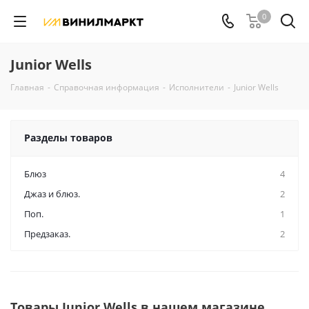
0
Junior Wells
Главная
-
Справочная информация
-
Исполнители
-
Junior Wells
Разделы товаров
Блюз
4
Джаз и блюз.
2
Поп.
1
Предзаказ.
2
Товары Junior Wells в нашем магазине