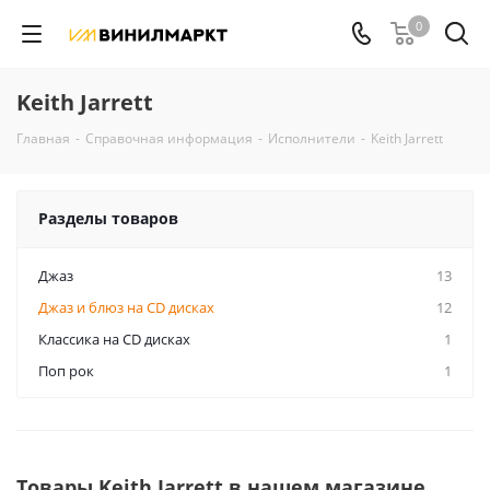
0
Keith Jarrett
Главная
-
Справочная информация
-
Исполнители
-
Keith Jarrett
Разделы товаров
Джаз
13
Джаз и блюз на CD дисках
12
Классика на CD дисках
1
Поп рок
1
Товары Keith Jarrett в нашем магазине