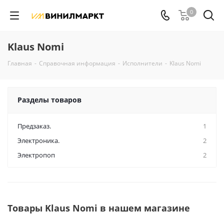
0
Klaus Nomi
Главная
-
Справочная информация
-
Исполнители
-
Klaus Nomi
Разделы товаров
Предзаказ.
1
Электроника.
2
Электропоп
2
Товары Klaus Nomi в нашем магазине