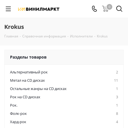
0
Krokus
Главная
-
Справочная информация
-
Исполнители
-
Krokus
Разделы товаров
Альтернативный рок
2
Метал на CD дисках
11
Остальные жанры на CD дисках
1
Рок на CD дисках
3
Рок.
1
Фолк-рок
8
Хард-рок
4