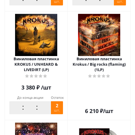
шт.
шт.
Виниловая пластинка
Виниловая пластинка
KROKUS / UNHEARD &
Krokus / Big rocks (flaming)
LIVEDIRT (LP)
(1LP)
3 380
₽
/шт
До конца акции
Остаток
2
6 210
₽
/шт
шт.