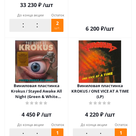
33 230
₽
/шт
До конца акции
Остаток
2
6 200
₽
/шт
шт.
Виниловая пластинка
Виниловая пластинка
Krokus / Stayed Awake All
KROKUS / ONE VICE AT A TIME
Night (Green & White
(LP)
Marbled Vinyl) (1LP)
4 450
₽
/шт
4 220
₽
/шт
До конца акции
Остаток
До конца акции
Остаток
1
1