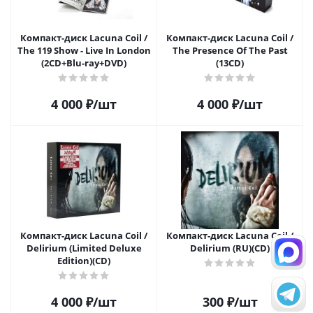
Компакт-диск Lacuna Coil /
Компакт-диск Lacuna Coil /
The 119 Show - Live In London
The Presence Of The Past
(2CD+Blu-ray+DVD)
(13CD)
4 000
₽
/шт
4 000
₽
/шт
Компакт-диск Lacuna Coil /
Компакт-диск Lacuna Coil /
Delirium (Limited Deluxe
Delirium (RU)(CD)
Edition)(CD)
4 000
₽
/шт
300
₽
/шт