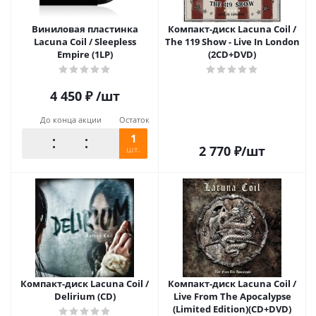
Виниловая пластинка
Компакт-диск Lacuna Coil /
Lacuna Coil / Sleepless
The 119 Show - Live In London
Empire (1LP)
(2CD+DVD)
4 450
₽
/шт
До конца акции
Остаток
1
2 770
₽
/шт
шт.
Компакт-диск Lacuna Coil /
Компакт-диск Lacuna Coil /
Delirium (CD)
Live From The Apocalypse
(Limited Edition)(CD+DVD)