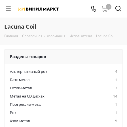
0
Lacuna Coil
Главная
-
Справочная информация
-
Исполнители
-
Lacuna Coil
Разделы товаров
Альтернативный рок
4
Блэк-метал
1
Готик-метал
3
Метал на CD дисках
14
Прогрессив-метал
1
Рок.
1
Хэви-метал
5