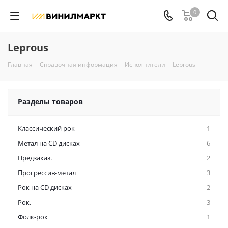
0
Leprous
Главная
-
Справочная информация
-
Исполнители
-
Leprous
Разделы товаров
Классический рок
1
Метал на CD дисках
6
Предзаказ.
2
Прогрессив-метал
3
Рок на CD дисках
2
Рок.
3
Фолк-рок
1