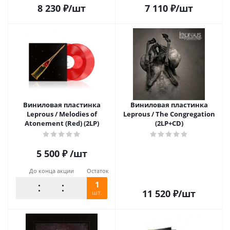
8 230
₽
/шт
7 110
₽
/шт
Виниловая пластинка
Виниловая пластинка
Leprous / Melodies of
Leprous / The Congregation
Atonement (Red) (2LP)
(2LP+CD)
5 500
₽
/шт
До конца акции
Остаток
1
11 520
₽
/шт
шт.