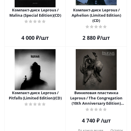
Компакт-диск Leprous /
Компакт-диск Leprous /
Malina (Special Edition)(CD)
Aphelion (Limited Edition)
(CD)
4 000
₽
/шт
2 880
₽
/шт
Компакт-диск Leprous /
Виниловая пластинка
Pitfalls (Limited Edition)(CD)
Leprous / The Congregation
(10th Anniversary Edition)
(Blood Red) (2LP)
4 740
₽
/шт
До конца акции
Остаток