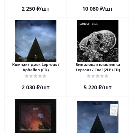
2 250
₽
/шт
10 080
₽
/шт
Компакт-диск Leprous /
Виниловая пластинка
Aphelion (CD)
Leprous / Coal (2LP+CD)
2 030
₽
/шт
5 220
₽
/шт