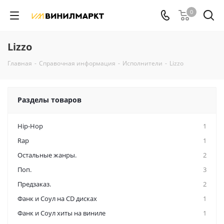
0
Lizzo
Главная
-
Справочная информация
-
Исполнители
-
Lizzo
Разделы товаров
Hip-Hop
1
Rap
1
Остальные жанры.
2
Поп.
3
Предзаказ.
2
Фанк и Соул на CD дисках
1
Фанк и Соул хиты на виниле
1