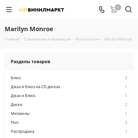
0
Marilyn Monroe
Главная
-
Справочная информация
-
Исполнители
-
Marilyn Monroe
Разделы товаров
Блюз
2
Джаз и блюз на CD дисках
1
Джаз и блюз.
1
Диско
2
Мюзиклы
1
Поп.
2
Распродажа
1