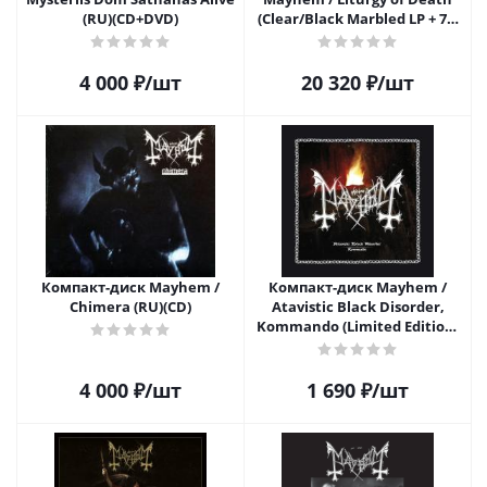
(RU)(CD+DVD)
(Clear/Black Marbled LP + 7")
(LP+7")
4 000
₽
/шт
20 320
₽
/шт
Компакт-диск Mayhem /
Компакт-диск Mayhem /
Chimera (RU)(CD)
Atavistic Black Disorder,
Kommando (Limited Edition)
(CD)
4 000
₽
/шт
1 690
₽
/шт