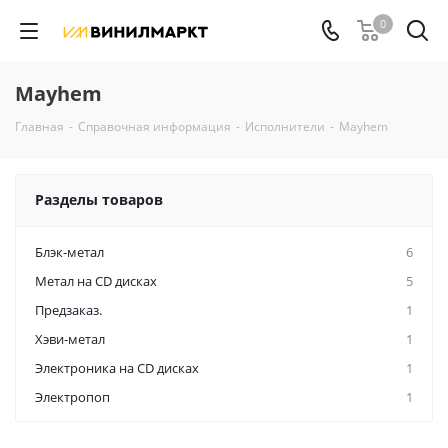
0
Mayhem
Главная
-
Справочная информация
-
Исполнители
-
Mayhem
Разделы товаров
Блэк-метал
6
Метал на CD дисках
5
Предзаказ.
1
Хэви-метал
1
Электроника на CD дисках
1
Электропоп
1