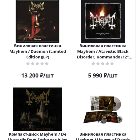
Виниловая пластинка
Виниловая пластинка
Mayhem / Daemon (Limited
Mayhem / Atavistic Black
Edition)(LP)
Disorder, Kommando (12"
Vinyl EP)
13 200
₽
/шт
5 990
₽
/шт
Компакт-диск Mayhem / De
Виниловая пластинка
Mysteriis Dom Sathanas Alive
Mayhem / Liturgy of Death