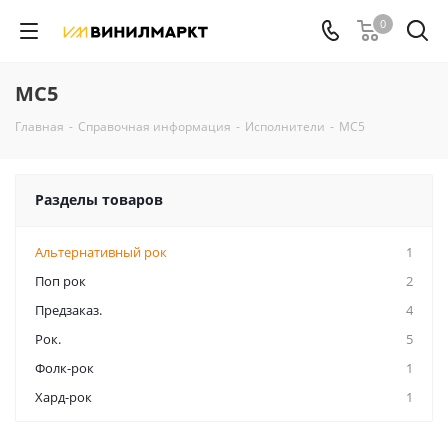
0
MC5
Главная
-
Справочная информация
-
Исполнители
-
MC5
Разделы товаров
Альтернативный рок
1
Поп рок
2
Предзаказ.
4
Рок.
5
Фолк-рок
1
Хард-рок
1