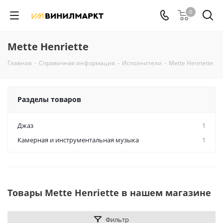
0
Mette Henriette
Главная
-
Справочная информация
-
Исполнители
-
Mette Henriette
Разделы товаров
Джаз
1
Камерная и инструментальная музыка
1
Товары Mette Henriette в нашем магазине
Фильтр