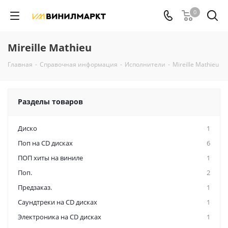
0
Mireille Mathieu
Главная
-
Справочная информация
-
Исполнители
-
Mireille Mathieu
Разделы товаров
Диско
1
Поп на CD дисках
6
ПОП хиты на виниле
1
Поп.
2
Предзаказ.
1
Саундтреки на CD дисках
1
Электроника на CD дисках
1