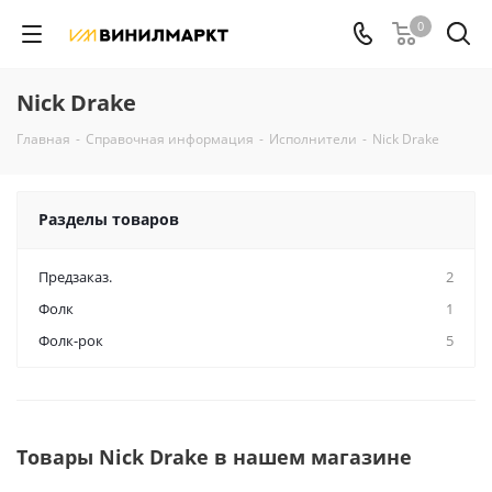
0
Nick Drake
Главная
-
Справочная информация
-
Исполнители
-
Nick Drake
Разделы товаров
Предзаказ.
2
Фолк
1
Фолк-рок
5
Товары Nick Drake в нашем магазине