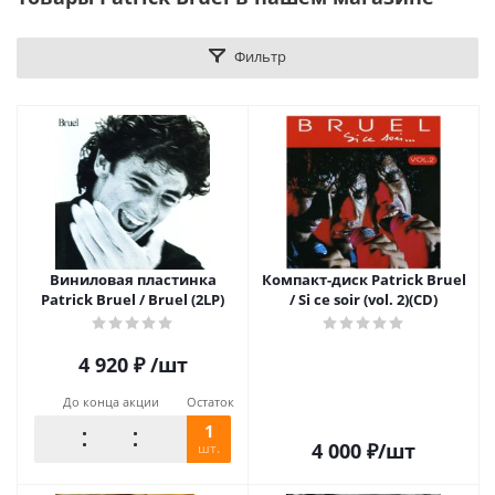
Фильтр
Виниловая пластинка
Компакт-диск Patrick Bruel
Patrick Bruel / Bruel (2LP)
/ Si ce soir (vol. 2)(CD)
4 920
₽
/шт
До конца акции
Остаток
1
4 000
₽
/шт
шт.