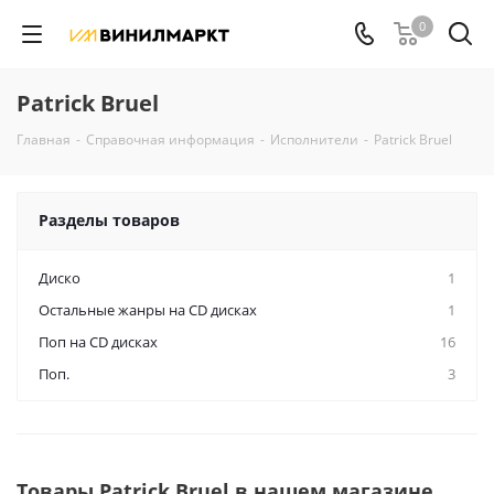
0
Patrick Bruel
Главная
-
Справочная информация
-
Исполнители
-
Patrick Bruel
Разделы товаров
Диско
1
Остальные жанры на CD дисках
1
Поп на CD дисках
16
Поп.
3
Товары Patrick Bruel в нашем магазине