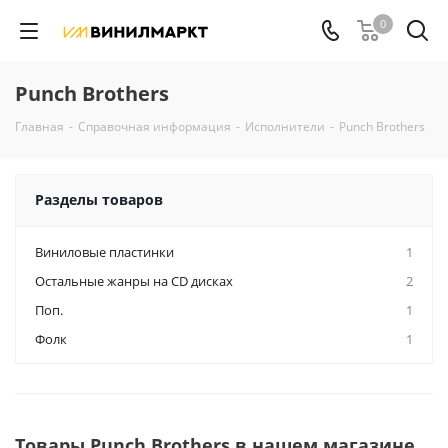
0
Punch Brothers
Главная
-
Справочная информация
-
Исполнители
-
Punch Brothers
Разделы товаров
Виниловые пластинки
1
Остальные жанры на CD дисках
2
Поп.
1
Фолк
1
Товары Punch Brothers в нашем магазине