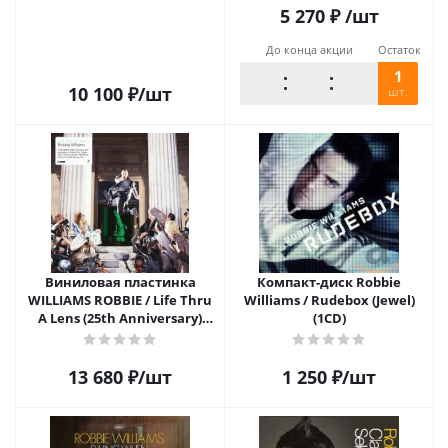
5 270
₽
/шт
До конца акции
Остаток
1
10 100
₽
/шт
шт.
Виниловая пластинка
Компакт-диск Robbie
WILLIAMS ROBBIE / Life Thru
Williams / Rudebox (Jewel)
A Lens (25th Anniversary)
(1CD)
(Clear) (LP)
13 680
₽
/шт
1 250
₽
/шт