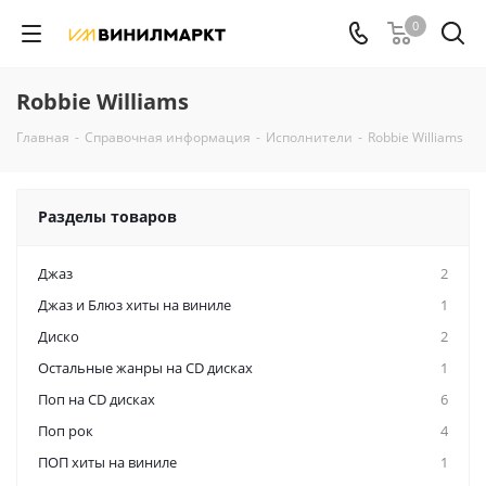
0
Robbie Williams
Главная
-
Справочная информация
-
Исполнители
-
Robbie Williams
Разделы товаров
Джаз
2
Джаз и Блюз хиты на виниле
1
Диско
2
Остальные жанры на CD дисках
1
Поп на CD дисках
6
Поп рок
4
ПОП хиты на виниле
1