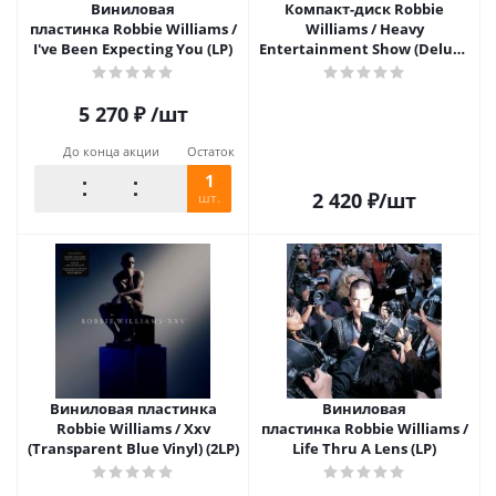
Виниловая
Компакт-диск Robbie
пластинка Robbie Williams /
Williams / Heavy
I've Been Expecting You (LP)
Entertainment Show (Deluxe
Edition)(CD+DVD)
5 270
₽
/шт
До конца акции
Остаток
1
2 420
₽
/шт
шт.
Виниловая пластинка
Виниловая
Robbie Williams / Xxv
пластинка Robbie Williams /
(Transparent Blue Vinyl) (2LP)
Life Thru A Lens (LP)