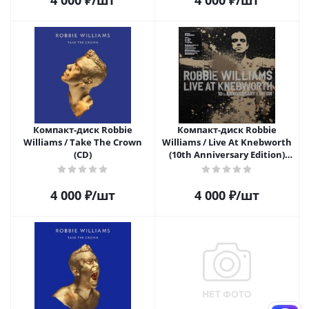
4 000
₽
/шт
4 000
₽
/шт
Компакт-диск Robbie
Компакт-диск Robbie
Williams / Take The Crown
Williams / Live At Knebworth
(CD)
(10th Anniversary Edition)
(2CD+2DVD+Blu-ray)
4 000
₽
/шт
4 000
₽
/шт