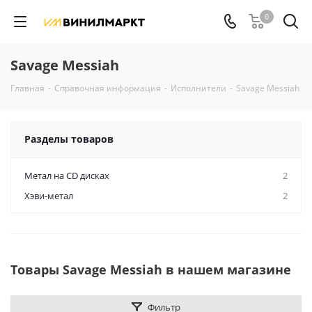
0
Savage Messiah
Главная
-
Справочная информация
-
Исполнители
-
Savage Messiah
Разделы товаров
Метал на CD дисках
2
Хэви-метал
2
Товары Savage Messiah в нашем магазине
Фильтр