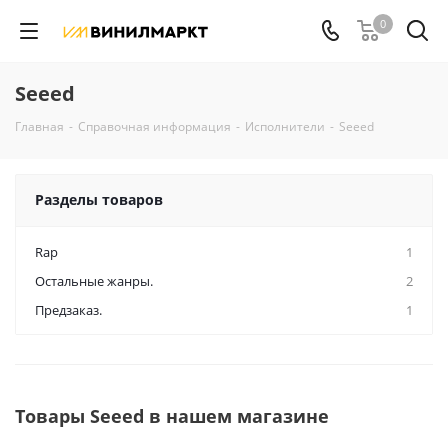
0
Seeed
Главная
-
Справочная информация
-
Исполнители
-
Seeed
Разделы товаров
Rap
1
Остальные жанры.
2
Предзаказ.
1
Товары Seeed в нашем магазине