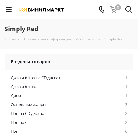
0
Simply Red
Главная
-
Справочная информация
-
Исполнители
-
Simply Red
Разделы товаров
Джаз и блюз на CD дисках
1
Джаз и блюз.
1
Диско
1
Остальные жанры.
3
Поп на CD дисках
2
Поп рок
2
Поп.
6