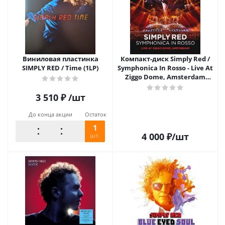
Виниловая пластинка
Компакт-диск Simply Red /
SIMPLY RED / Time (1LP)
Symphonica In Rosso - Live At
Ziggo Dome, Amsterdam
(CD+DVD)
3 510
₽
/шт
До конца акции
Остаток
1
4 000
₽
/шт
шт.