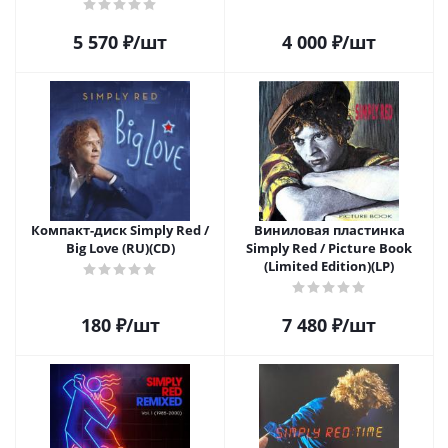
5 570
₽
/шт
4 000
₽
/шт
Компакт-диск Simply Red /
Виниловая пластинка
Big Love (RU)(CD)
Simply Red / Picture Book
(Limited Edition)(LP)
180
₽
/шт
7 480
₽
/шт