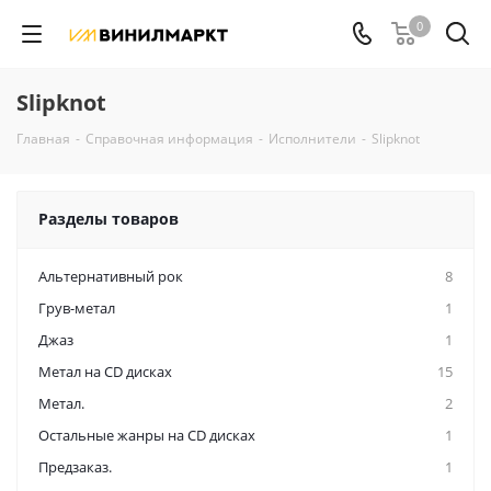
0
Slipknot
Главная
-
Справочная информация
-
Исполнители
-
Slipknot
Разделы товаров
Альтернативный рок
8
Грув-метал
1
Джаз
1
Метал на CD дисках
15
Метал.
2
Остальные жанры на CD дисках
1
Предзаказ.
1