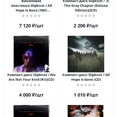
Виниловая
Компакт-диск Slipknot / .5:
пластинка Slipknot / All
The Gray Chapter (Deluxe
Hope Is Gone (10th
Edition)(2CD)
Anniversary Edition)(2LP+CD)
7 120
₽
/шт
2 200
₽
/шт
Компакт-диск Slipknot / We
Компакт-диск Slipknot / All
Are Not Your Kind (RU)(CD)
Hope Is Gone (CD)
4 000
₽
/шт
1 010
₽
/шт