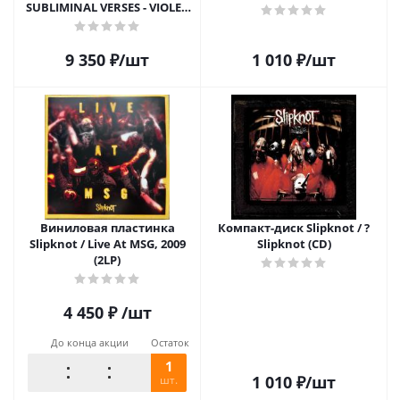
SUBLIMINAL VERSES - VIOLET
VINYL (2LP)
9 350
₽
/шт
1 010
₽
/шт
Виниловая пластинка
Компакт-диск Slipknot / ?
Slipknot / Live At MSG, 2009
Slipknot (CD)
(2LP)
4 450
₽
/шт
До конца акции
Остаток
1
1 010
₽
/шт
шт.