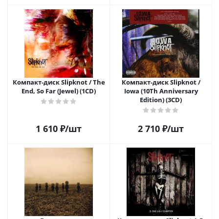
Компакт-диск Slipknot / The
Компакт-диск Slipknot /
End, So Far (Jewel) (1CD)
Iowa (10Th Anniversary
Edition) (3CD)
1 610
₽
/шт
2 710
₽
/шт