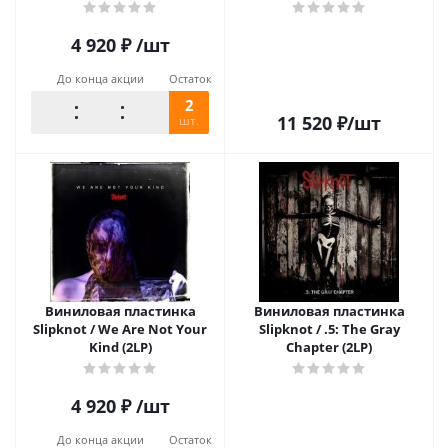
VINYL - INDIE EXCLUSIVE (2LP)
4 920
₽
/шт
До конца акции
Остаток
2
11 520
₽
/шт
шт.
Виниловая пластинка
Виниловая пластинка
Slipknot / We Are Not Your
Slipknot / .5: The Gray
Kind (2LP)
Chapter (2LP)
4 920
₽
/шт
До конца акции
Остаток