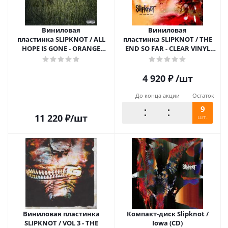
Виниловая
Виниловая
пластинка SLIPKNOT / ALL
пластинка SLIPKNOT / THE
HOPE IS GONE - ORANGE
END SO FAR - CLEAR VINYL
VINYL (2LP)
(2LP)
4 920
₽
/шт
До конца акции
Остаток
9
11 220
₽
/шт
шт.
Виниловая пластинка
Компакт-диск Slipknot /
SLIPKNOT / VOL 3 - THE
Iowa (CD)