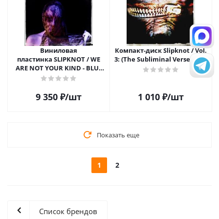
Виниловая
Компакт-диск Slipknot / Vol.
пластинка SLIPKNOT / WE
3: (The Subliminal Verses)(CD)
ARE NOT YOUR KIND - BLUE
VINYL (2LP)
9 350
₽
/шт
1 010
₽
/шт
Показать еще
1
2
Список брендов