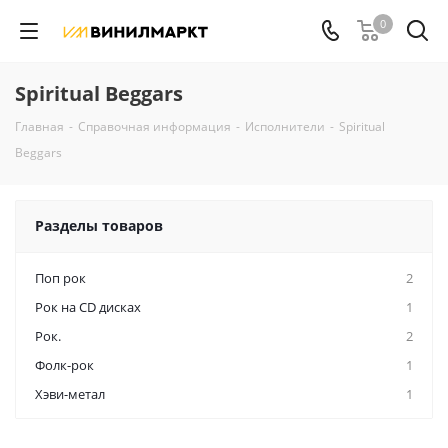
0
Spiritual Beggars
Главная
-
Справочная информация
-
Исполнители
-
Spiritual
Beggars
Разделы товаров
Поп рок
2
Рок на CD дисках
1
Рок.
2
Фолк-рок
1
Хэви-метал
1