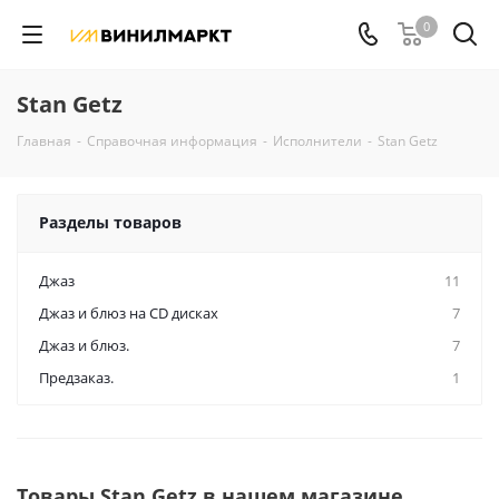
0
Stan Getz
Главная
-
Справочная информация
-
Исполнители
-
Stan Getz
Разделы товаров
Джаз
11
Джаз и блюз на CD дисках
7
Джаз и блюз.
7
Предзаказ.
1
Товары Stan Getz в нашем магазине