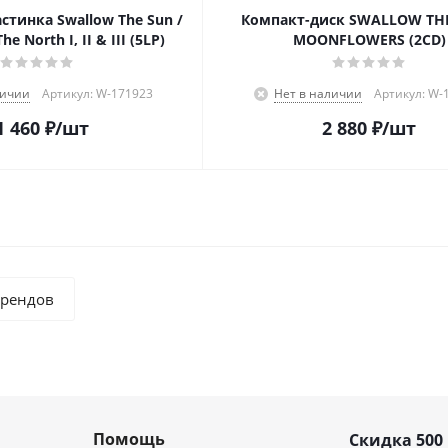
стинка Swallow The Sun /
Компакт-диск SWALLOW THE
e North I, II & III (5LP)
MOONFLOWERS (2CD)
личии
Артикул: W-171923
Нет в наличии
Артикул: W-
1 460
₽
/шт
2 880
₽
/шт
брендов
Помощь
Скидка 500