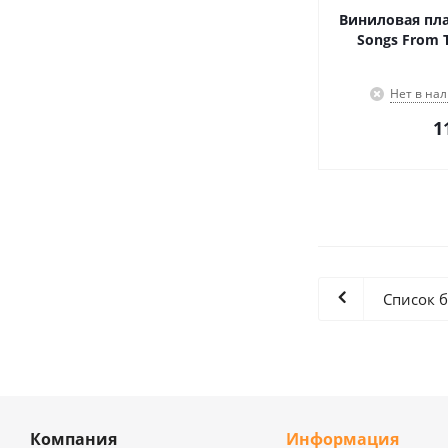
Виниловая пла
Songs From Th
Нет в на
1
Список 
Компания
Информация