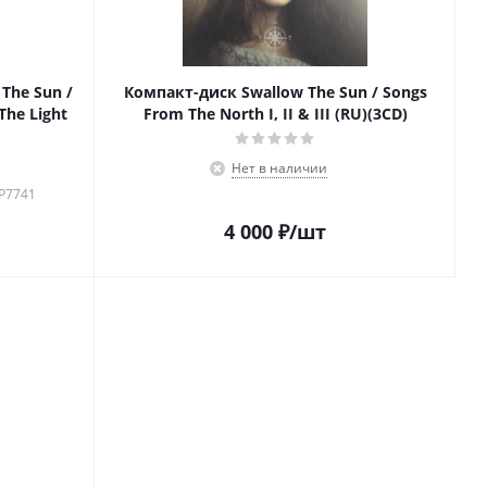
The Sun /
Компакт-диск Swallow The Sun / Songs
The Light
From The North I, II & III (RU)(3CD)
Нет в наличии
-P7741
4 000
₽
/шт