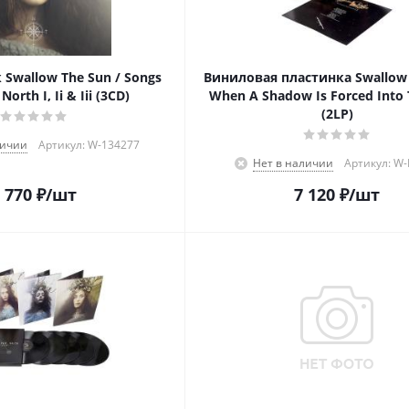
Swallow The Sun / Songs
Виниловая пластинка Swallow 
orth I, Ii & Iii (3CD)
When A Shadow Is Forced Into 
(2LP)
личии
Артикул: W-134277
Нет в наличии
Артикул: W
 770
₽
/шт
7 120
₽
/шт