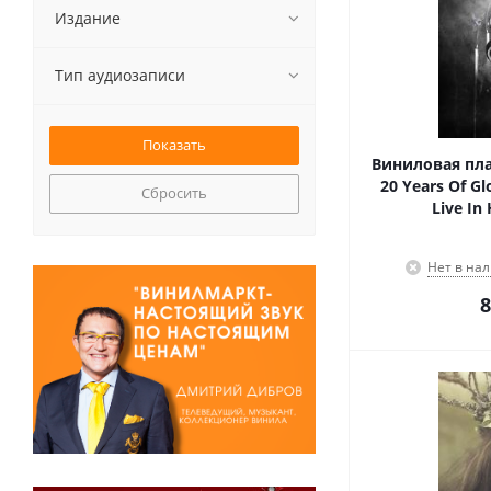
Издание
Тип аудиозаписи
Виниловая пла
20 Years Of G
Сбросить
Live In
Нет в на
8