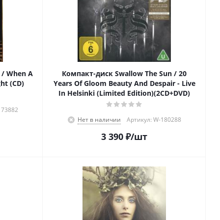
 / When A
Компакт-диск Swallow The Sun / 20
ht (CD)
Years Of Gloom Beauty And Despair - Live
In Helsinki (Limited Edition)(2CD+DVD)
173882
Нет в наличии
Артикул: W-180288
3 390
₽
/шт