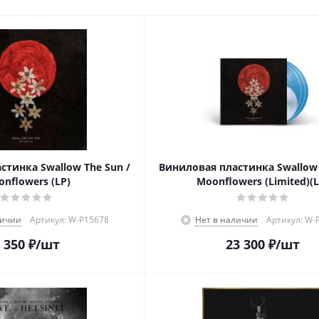
стинка Swallow The Sun /
Виниловая пластинка Swallow 
nflowers (LP)
Moonflowers (Limited)(L
личии
Артикул: W-P15678
Нет в наличии
Артикул: W-
 350
₽
/шт
23 300
₽
/шт