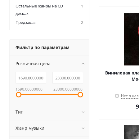
Остальные жанры на CD
1
дисках
Предзаказ.
2
Фильтр по параметрам
Розничная цена
Виниловая пла
Moo
1690.00000000
23300.00000000
Нет в на
9
Тип
Жанр музыки