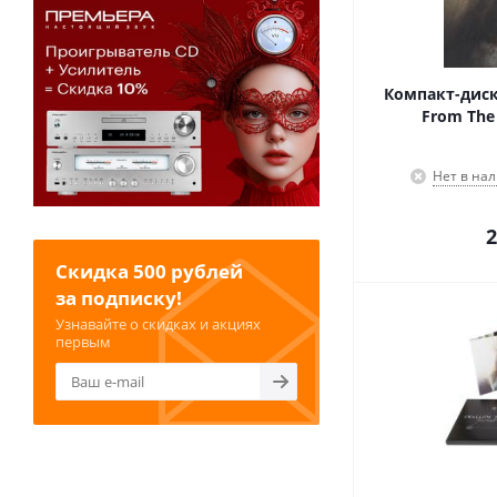
Компакт-диск 
From The N
Нет в на
2
Скидка 500 рублей
за подписку!
Узнавайте о скидках и акциях
первым