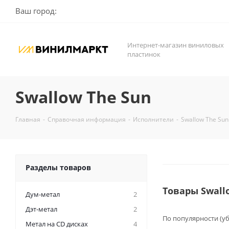
Ваш город:
Интернет-магазин виниловых
пластинок
Swallow The Sun
Главная
-
Справочная информация
-
Исполнители
-
Swallow The Sun
Разделы товаров
Товары Swall
Дум-метал
2
Дэт-метал
2
По популярности (у
Метал на CD дисках
4