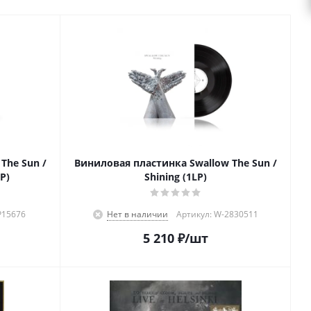
The Sun /
Виниловая пластинка Swallow The Sun /
P)
Shining (1LP)
P15676
Нет в наличии
Артикул: W-2830511
5 210
₽
/шт