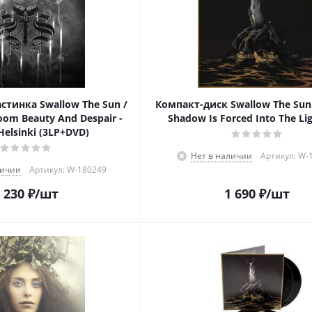
стинка Swallow The Sun /
Компакт-диск Swallow The Sun
loom Beauty And Despair -
Shadow Is Forced Into The Lig
 Helsinki (3LP+DVD)
Нет в наличии
Артикул: W-
личии
Артикул: W-180249
 230
₽
/шт
1 690
₽
/шт