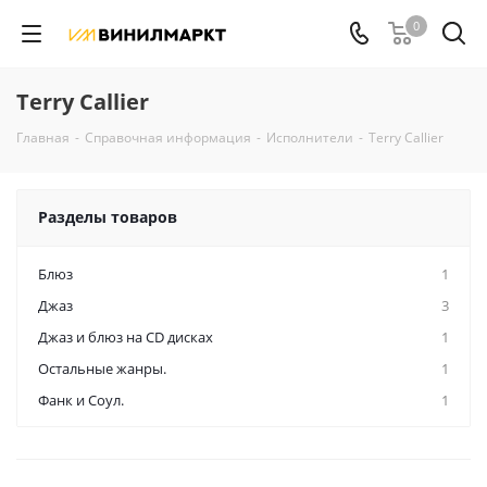
0
Terry Callier
Главная
-
Справочная информация
-
Исполнители
-
Terry Callier
Разделы товаров
Блюз
1
Джаз
3
Джаз и блюз на CD дисках
1
Остальные жанры.
1
Фанк и Соул.
1