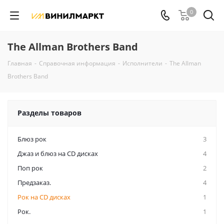
0
The Allman Brothers Band
Главная
-
Справочная информация
-
Исполнители
-
The Allman
Brothers Band
Разделы товаров
Блюз рок
3
Джаз и блюз на CD дисках
4
Поп рок
2
Предзаказ.
4
Рок на CD дисках
1
Рок.
1