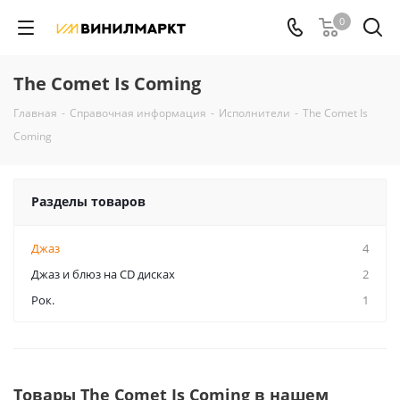
0
The Comet Is Coming
Главная
-
Справочная информация
-
Исполнители
-
The Comet Is
Coming
Разделы товаров
Джаз
4
Джаз и блюз на CD дисках
2
Рок.
1
Товары The Comet Is Coming в нашем