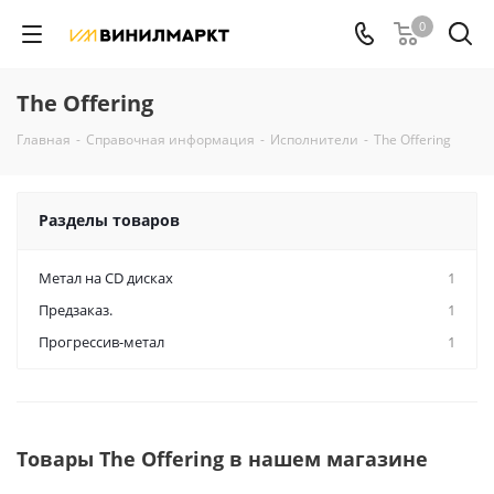
0
The Offering
Главная
-
Справочная информация
-
Исполнители
-
The Offering
Разделы товаров
Метал на CD дисках
1
Предзаказ.
1
Прогрессив-метал
1
Товары The Offering в нашем магазине