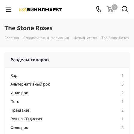
0
The Stone Roses
Главная
-
Справочная информация
-
Исполнители
-
The Stone Roses
Разделы товаров
Rap
1
Альтернативный рок
3
Инди рок
2
Поп.
1
Предзаказ.
2
Рок на CD дисках
1
Фолк-рок
2