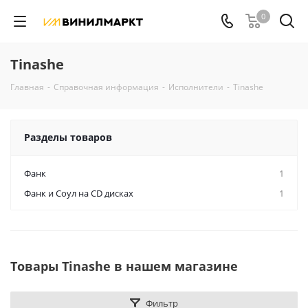
0
Tinashe
Главная
-
Справочная информация
-
Исполнители
-
Tinashe
Разделы товаров
Фанк
1
Фанк и Соул на CD дисках
1
Товары Tinashe в нашем магазине
Фильтр