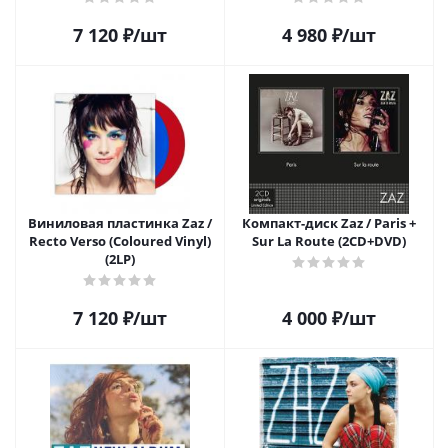
7 120
₽
/шт
4 980
₽
/шт
Виниловая пластинка Zaz /
Компакт-диск Zaz / Paris +
Recto Verso (Coloured Vinyl)
Sur La Route (2CD+DVD)
(2LP)
7 120
₽
/шт
4 000
₽
/шт