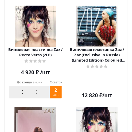
Виниловая пластинка Zaz /
Виниловая пластинка Zaz /
Recto Verso (2LP)
Zaz (Exclusive In Russia)
(Limited Edition)(Coloured
Vinyl)(LP)
4 920
₽
/шт
До конца акции
Остаток
2
12 820
₽
/шт
шт.