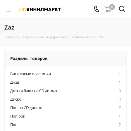
0
Zaz
Главная
-
Справочная информация
-
Исполнители
-
Zaz
Разделы товаров
Виниловые пластинки
1
Джаз
1
Джаз и блюз на CD дисках
9
Диско
4
Поп на CD дисках
7
Поп рок
1
Поп.
2