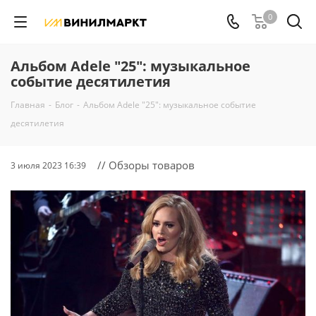
0
Альбом Adele "25": музыкальное
событие десятилетия
Главная
-
Блог
-
Альбом Adele "25": музыкальное событие
десятилетия
// Обзоры товаров
3 июля 2023 16:39