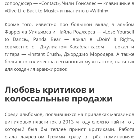
сопродюсер — «Contact», Чили Гонсалес — клавишные в
«Give Life Back to Music» и пианино в «Within».
Кроме того, известно про большой вклад в альбом
Фаррелла Уильямса и Найла Роджерса — «Lose Yourself
to Dance», Panda Bear — вокал в «Doin' It Right»,
совместно с Джулианом Касабланкасом — вокал и
гитара — «Instant Crush», Джорджио Мородера. А также
большого количества сессионных музыкантов, нанятых
для создания аранжировок.
Любовь критиков и
колоссальные продажи
Среди альбомов, появившихся на прилавках магазинов
виниловых пластинок в 2013-м году сложно найти тот,
который был бы теплее принят критиками. Работа
стала лауреатом Грэмми сразу в трёх номинациях: