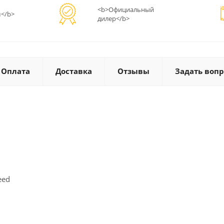
<b>Официальный
</b>
дилер</b>
Оплата
Доставка
Отзывы
Задать вопр
eed