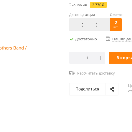
Экономия
2 770
₽
До конца акции
Остаток
2
шт.
Достаточно
Нашли де
В корз
Рассчитать доставку
Ц
Поделиться
о