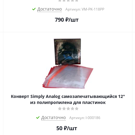
Достаточно
Артикул: VM-PK-118PP
790
₽
/шт
Конверт Simply Analog самозапечатывающийся 12"
из полипропилена для пластинок
Достаточно
Артикул: I-000186
50
₽
/шт