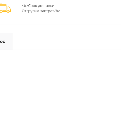
<b>Срок доставки -
Отгрузим завтра</b>
ос