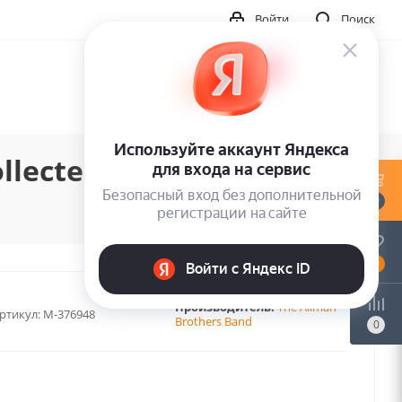
Войти
Поиск
lected (2LP)
0
0
Производитель:
The Allman
ртикул:
M-376948
Brothers Band
0