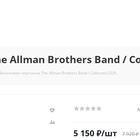
Allman Brothers Band / Col
Виниловая пластинка The Allman Brothers Band / Collected (2LP)
А
5 150
₽
/шт
7 920
₽