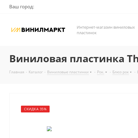
Ваш город:
Интернет-магазин виниловых
пластинок
Виниловая пластинка The 
Главная
-
Каталог
-
Виниловые пластинки
-
Рок.
-
Блюз рок
-
СКИДКА 35%