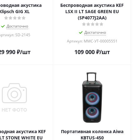
оводная акустика
Беспроводная акустика KEF
Klipsch GIG XL
LSX II LT SAGE GREEN EU
(SP4077J2AA)
Достаточно
Достаточно
Артикул: SD-2145
Артикул: MMC-УТ-00005551
29 990
₽
/шт
109 000
₽
/шт
водная акустика KEF
Портативная колонка Aiwa
 LT STONE WHITE EU
KBTUS-450