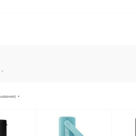
а
бывание)