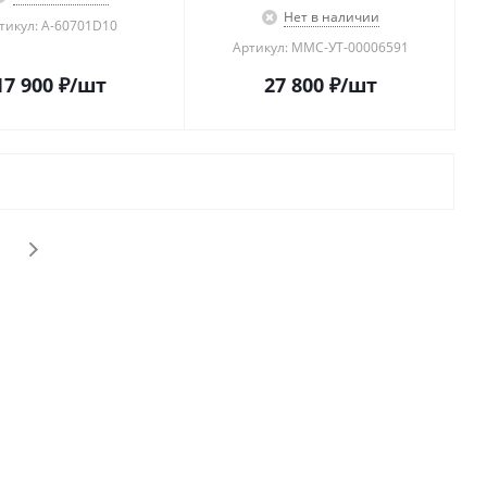
Нет в наличии
тикул: A-60701D10
Артикул: MMC-УТ-00006591
17 900
₽
/шт
27 800
₽
/шт