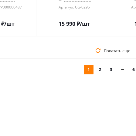
УР000000487
Артикул: CG-0295
Ар
₽
/шт
15 990
₽
/шт
Показать еще
1
2
3
6