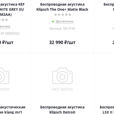
акустика KEF
Беспроводная акустика
Беспр
PHITE GREY EU
Klipsch The One+ Matte Black
7M2AA)
Достаточно
аточно
Артикул: SD-2142
-УТ-00005552
0
₽
/шт
32 990
₽
/шт
акустическая
Беспроводная акустика
Беспро
e klang mr1
Klipsch Detroit
LSX II