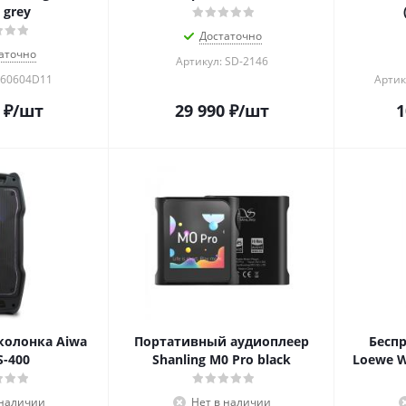
 grey
Достаточно
аточно
Артикул: SD-2146
-60604D11
Артик
₽
/шт
29 990
₽
/шт
1
колонка Aiwa
Портативный аудиоплеер
Беспр
-400
Shanling M0 Pro black
Loewe W
 наличии
Нет в наличии