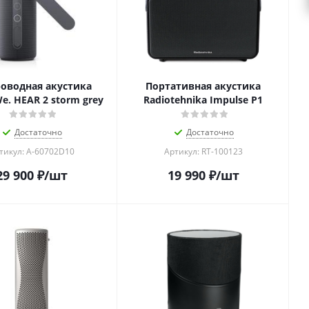
оводная акустика
Портативная акустика
e. HEAR 2 storm grey
Radiotehnika Impulse P1
Достаточно
Достаточно
тикул: A-60702D10
Артикул: RT-100123
29 900
₽
/шт
19 990
₽
/шт