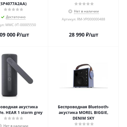
(SP4077A2AA)
Нет в наличии
Достаточно
Артикул: RM-УР000000488
ул: MMC-УТ-00005550
09 000
₽
/шт
28 990
₽
/шт
оводная акустика
Беспроводная Bluetooth-
e. HEAR 1 storm grey
акустика MOREL BIGGIE,
DENIM SKY
Нет в наличии