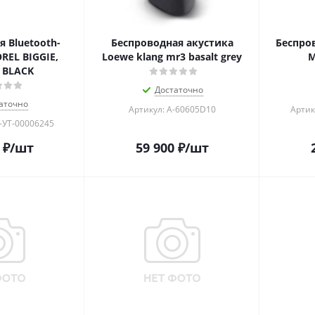
 Bluetooth-
Беспроводная акустика
Беспро
REL BIGGIE,
Loewe klang mr3 basalt grey
M
 BLACK
Достаточно
аточно
Артикул: A-60605D10
Артик
-УТ-00006245
₽
/шт
59 900
₽
/шт