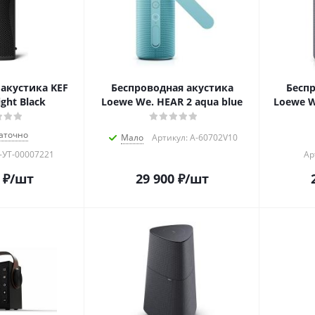
акустика KEF
Беспроводная акустика
Беспр
ght Black
Loewe We. HEAR 2 aqua blue
Loewe W
аточно
Мало
Артикул: A-60702V10
-УТ-00007221
Ар
₽
/шт
29 900
₽
/шт