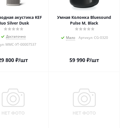
водная акустика KEF
Умная Колонка Bluesound
uo Silver Dusk
Pulse M, Black
Достаточно
Мало
Артикул: CG-0320
ул: MMC-УТ-00007537
29 800
₽
/шт
59 990
₽
/шт