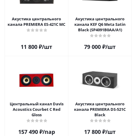
Акустика центрального
Акустика центрального
канала PREMIERA ES-421C MC
канала KEF Q6 Meta Satin
Black (SP4091B0AA/A1)
11 800
₽
/шт
79 000
₽
/шт
Центральный канал Davis
Акустика центрального
Acoustics Courbet C Red
канала PREMIERA DS-521C
Gloss
Black
157 490
₽
/пар
17 800
₽
/шт