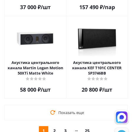
37 000
₽
/шт
157 490
₽
/пар
Акустика центрального
Акустика центрального
канала Martin Logan Motion
канала KEF T101C CENTER
50XTi Matte White
SP3746BB
58 000
₽
/шт
20 800
₽
/шт
Показать еще
1
2
3
25