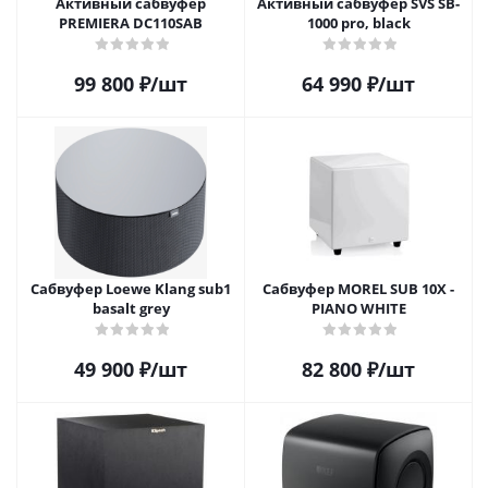
Активный сабвуфер
Активный сабвуфер SVS SB-
PREMIERA DC110SAB
1000 pro, black
99 800
₽
/шт
64 990
₽
/шт
Сабвуфер Loewe Klang sub1
Сабвуфер MOREL SUB 10X -
basalt grey
PIANO WHITE
49 900
₽
/шт
82 800
₽
/шт