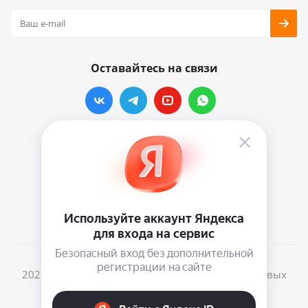
Оставайтесь на связи
Наши контакты
info@vinylmarkt.ru
г.Москва, ул. Хавская, д.11, комната №3
2026 © Винилмаркт - интернет-магазин виниловых
пластинок