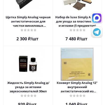
Щетка Simply Analog черная
Набор de luxe Simply Analog
антистатическая для
для ухода за пластинками
чистки виниловых
и иглами (5 предметов)
пластинок
2 300
₽
/шт
7 480
₽
/шт
Жидкость Simply Analog д/
Конверт Simply Analog 12"
ухода за иглами
внутренний
звукоснимателей 30мл
антистатический из
полиэтилена для пластинок
(25шт)
920
₽
/шт
1 040
₽
/шт