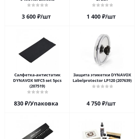
3 600
₽
/шт
1 400
₽
/шт
Салфетка-aнтистатик
Защита этикетки DYNAVOX
DYNAVOX MFC5 set 5pcs
Labelprotector LP120 (207639)
(207519)
830
₽
/Упаковка
4 750
₽
/шт