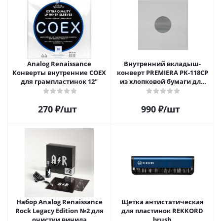
Analog Renaissance
Внутренний вкладыш-
Конверты внутренние COEX
конверт PREMIERA PK-118CP
для грампластинок 12"
из хлопковой бумаги для
12" виниловой пластинки 1
шт.
270
₽
/шт
990
₽
/шт
Набор Analog Renaissance
Щетка антистатическая
Rock Legacy Edition №2 для
для пластинок REKKORD
очистки винила
brush